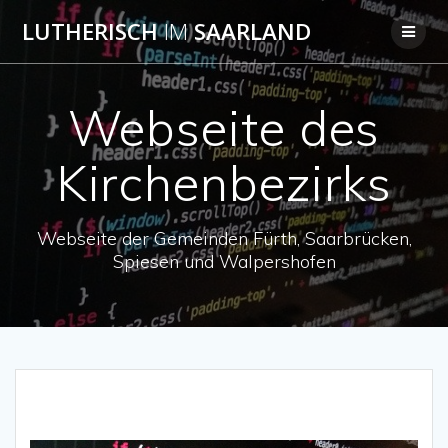
Skip
LUTHERISCH
IM
SAARLAND
to
content
Webseite des
Kirchenbezirks
Webseite der Gemeinden Fürth, Saarbrücken,
Spiesen und Walpershofen