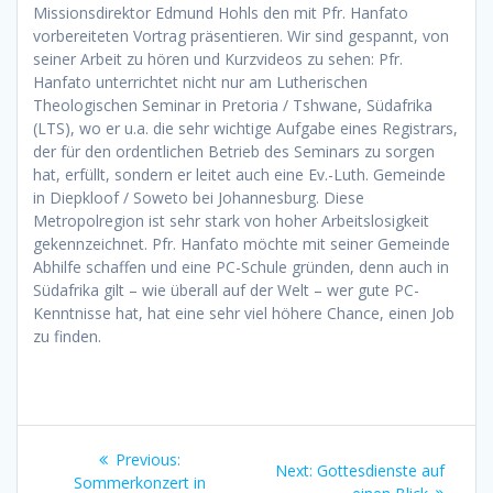
Missionsdirektor Edmund Hohls den mit Pfr. Hanfato
vorbereiteten Vortrag präsentieren. Wir sind gespannt, von
seiner Arbeit zu hören und Kurzvideos zu sehen: Pfr.
Hanfato unterrichtet nicht nur am Lutherischen
Theologischen Seminar in Pretoria / Tshwane, Südafrika
(LTS), wo er u.a. die sehr wichtige Aufgabe eines Registrars,
der für den ordentlichen Betrieb des Seminars zu sorgen
hat, erfüllt, sondern er leitet auch eine Ev.-Luth. Gemeinde
in Diepkloof / Soweto bei Johannesburg. Diese
Metropolregion ist sehr stark von hoher Arbeitslosigkeit
gekennzeichnet. Pfr. Hanfato möchte mit seiner Gemeinde
Abhilfe schaffen und eine PC-Schule gründen, denn auch in
Südafrika gilt – wie überall auf der Welt – wer gute PC-
Kenntnisse hat, hat eine sehr viel höhere Chance, einen Job
zu finden.
Beitragsnavigation
Previous
Previous:
Next
Next:
Gottesdienste auf
post:
Sommerkonzert in
post: