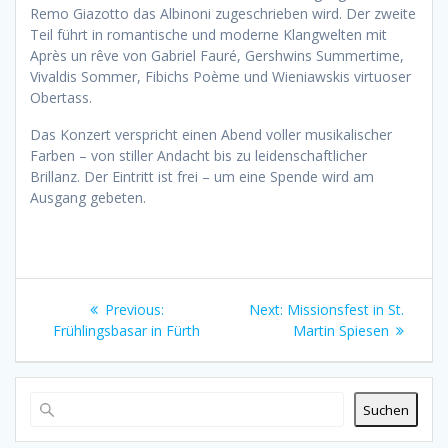
Remo Giazotto das Albinoni zugeschrieben wird. Der zweite
Teil führt in romantische und moderne Klangwelten mit
Après un rêve von Gabriel Fauré, Gershwins Summertime,
Vivaldis Sommer, Fibichs Poème und Wieniawskis virtuoser
Obertass.
Das Konzert verspricht einen Abend voller musikalischer
Farben – von stiller Andacht bis zu leidenschaftlicher
Brillanz. Der Eintritt ist frei – um eine Spende wird am
Ausgang gebeten.
Beitragsnavigation
Previous
Next
Previous:
Next:
Missionsfest in St.
post:
post:
Frühlingsbasar in Fürth
Martin Spiesen
Suchen