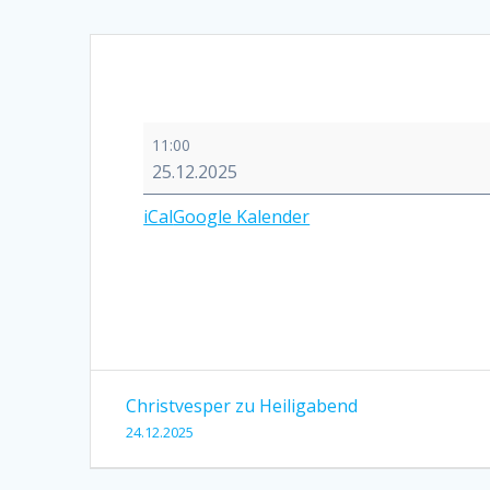
Hauptgottesdienst
11:00
zum
25.12.2025
1.
Christfesttag
iCal
Google Kalender
Beitragsnavigation
Christvesper zu Heiligabend
24.12.2025