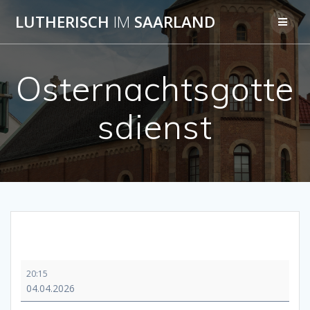
Skip
LUTHERISCH
IM
SAARLAND
to
content
Osternachtsgotte
sdienst
Osternachtsgottesdienst
20:15
04.04.2026