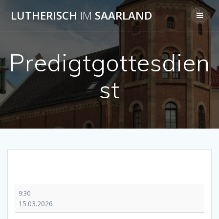
Skip
LUTHERISCH
IM
SAARLAND
to
content
Predigtgottesdien
st
Predigtgottesdienst
9:30
15.03.2026