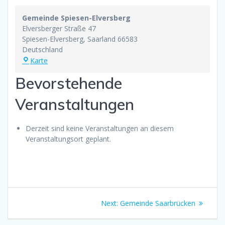
Gemeinde Spiesen-Elversberg
Elversberger Straße 47
Spiesen-Elversberg
,
Saarland
66583
Deutschland
Gemeinde
Karte
Spiesen-
Bevorstehende
Elversberg
Veranstaltungen
Derzeit sind keine Veranstaltungen an diesem
Veranstaltungsort geplant.
Beitragsnavigation
Next
Next:
Gemeinde Saarbrücken
post: