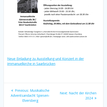
Neue Einladung zu Ausstellung und Konzert in der
Immanuelkirche in Saarbrücken
Beitragsnavigation
Previous
Previous:
Musikalische
Next
Next:
Nacht der Kirchen
post:
Adventsandacht Spiesen-
post:
2024
Elversberg