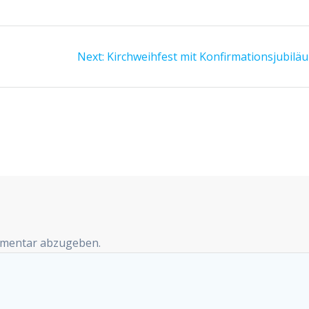
Next
Next:
Kirchweihfest mit Konfirmationsjubilä
post:
mmentar abzugeben.