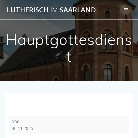
Skip
LUTHERISCH
IM
SAARLAND
to
content
Hauptgottesdiens
t
Hauptgottesdienst
9:30
30.11.2025