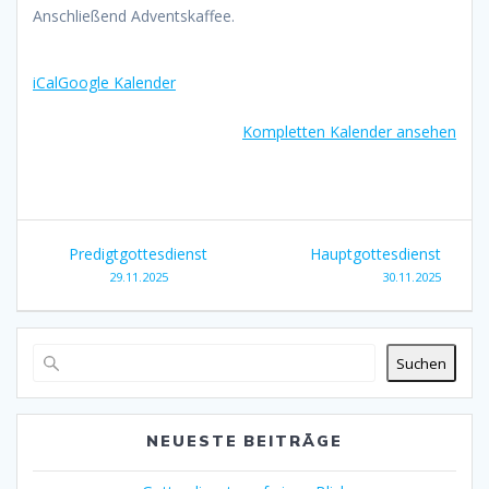
Anschließend Adventskaffee.
iCal
Google Kalender
Kompletten Kalender ansehen
Beitragsnavigation
Predigtgottesdienst
Hauptgottesdienst
29.11.2025
30.11.2025
Suchen
NEUESTE BEITRÄGE