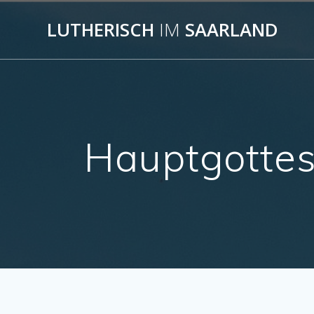
Skip
to
LUTHERISCH
IM
SAARLAND
content
Hauptgottes