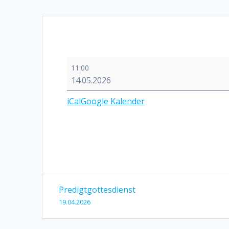
Hauptgottesdienst
11:00
zu
14.05.2026
Christi
Himmelfahrt
iCal
Google Kalender
Beitragsnavigation
Predigtgottesdienst
19.04.2026