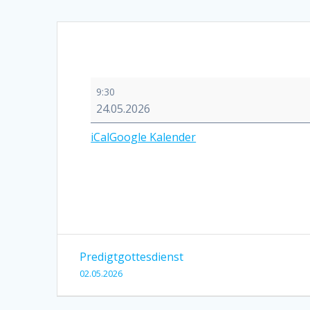
Hauptgottesdienst
9:30
zu
24.05.2026
Pfingsten
iCal
Google Kalender
Beitragsnavigation
Predigtgottesdienst
02.05.2026