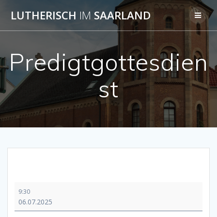
Skip
LUTHERISCH
IM
SAARLAND
to
content
Predigtgottesdien
st
Predigtgottesdienst
9:30
06.07.2025