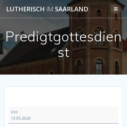
Skip
LUTHERISCH
IM
SAARLAND
to
content
Predigtgottesdien
st
Predigtgottesdienst
9:30
10.05.2026