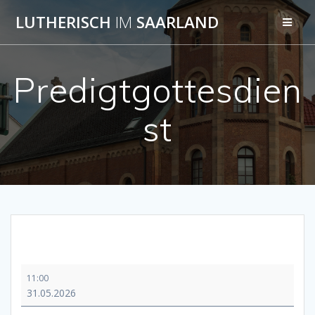
Skip
LUTHERISCH
IM
SAARLAND
to
content
Predigtgottesdien
st
Predigtgottesdienst
11:00
31.05.2026