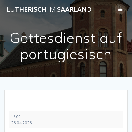
Skip
LUTHERISCH
IM
SAARLAND
to
content
Gottesdienst auf
portugiesisch
Gottesdienst
18:00
auf
26.04.2026
portugiesisch